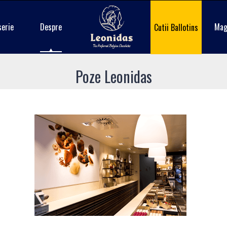
serie
Despre
Mag
Cutii Ballotins
Poze Leonidas