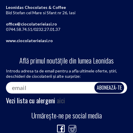
Leonidas Chocolates & Coffee
Bld Stefan cel Mare si Sfant nr 26, Iasi
office@ciocolaterieiasi.ro
0744.58.74.51/0232.27.01.37
www.ciocolaterieiasi.ro
Află primul noutățile din lumea Leonidas
Introdu adresa ta de email pentru a afla ultimele oferte, știri,
deschideri de ciocolaterii și alte surprize:
Vezi lista cu alergeni
aici
Urmărește-ne pe social media