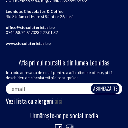
CUI: RO46857563, Reg. Com. J22/3594/2022
Leonidas Chocolates & Coffee
Bld Stefan cel Mare si Sfant nr 26, Iasi
office@ciocolaterieiasi.ro
0744.58.74.51/0232.27.01.37
www.ciocolaterieiasi.ro
Află primul noutățile din lumea Leonidas
Introdu adresa ta de email pentru a afla ultimele oferte, știri,
deschideri de ciocolaterii și alte surprize:
Vezi lista cu alergeni
aici
Urmărește-ne pe social media