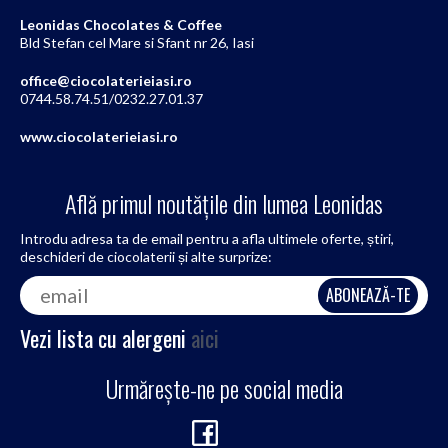
Leonidas Chocolates & Coffee
Bld Stefan cel Mare si Sfant nr 26, Iasi
office@ciocolaterieiasi.ro
0744.58.74.51/0232.27.01.37
www.ciocolaterieiasi.ro
Află primul noutățile din lumea Leonidas
Introdu adresa ta de email pentru a afla ultimele oferte, știri,
deschideri de ciocolaterii și alte surprize:
Vezi lista cu alergeni
aici
Urmărește-ne pe social media