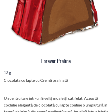
Forever Praline
13 g
Ciocolata cu lapte cu Cremă pralinată
Un centru tare într-un înveliș moale și catifelat. Această
cochilie elegantă de ciocolată cu lapte conține o umplutură în
formă de inimă din cremă pralinată pură. Învelită într-o hârtie