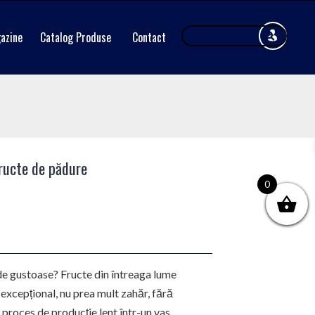
azine
Catalog Produse
Contact
ructe de pădure
0
de gustoase? Fructe din întreaga lume
 excepțional, nu prea mult zahăr, fără
n proces de producție lent într-un vas