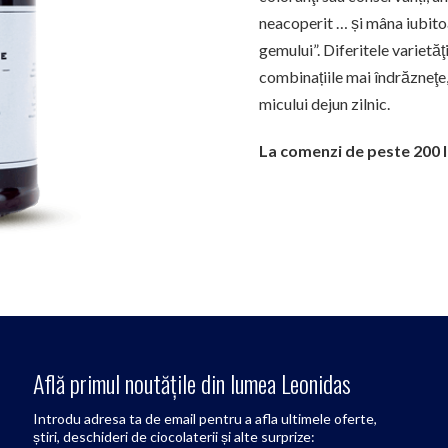
neacoperit … și mâna iubitoa
gemului”. Diferitele varietăţi
combinațiile mai îndrăzneţe,
micului dejun zilnic.
La comenzi de peste 200 l
Află primul noutățile din lumea Leonidas
Introdu adresa ta de email pentru a afla ultimele oferte,
știri, deschideri de ciocolaterii și alte surprize: