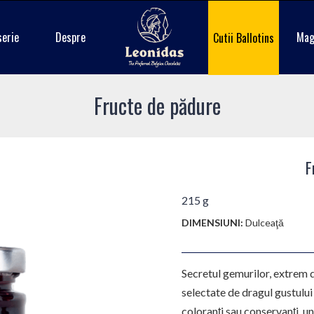
serie
Despre
Mag
Cutii Ballotins
Fructe de pădure
F
215 g
DIMENSIUNI:
Dulceaţă
Secretul gemurilor, extrem 
selectate de dragul gustului
coloranţi sau conservanți, u