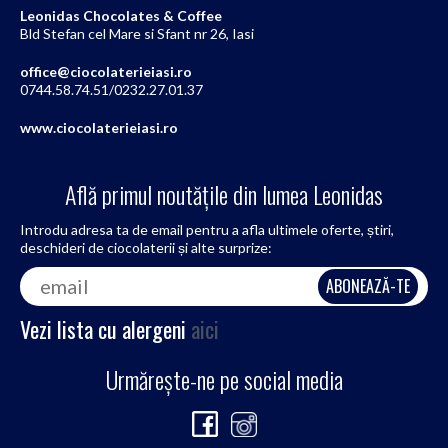
Leonidas Chocolates & Coffee
Bld Stefan cel Mare si Sfant nr 26, Iasi
office@ciocolaterieiasi.ro
0744.58.74.51/0232.27.01.37
www.ciocolaterieiasi.ro
Află primul noutățile din lumea Leonidas
Introdu adresa ta de email pentru a afla ultimele oferte, știri,
deschideri de ciocolaterii și alte surprize:
Vezi lista cu alergeni
aici
Urmărește-ne pe social media