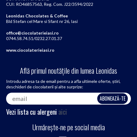
CUI: RO46857563, Reg. Com. J22/3594/2022
Leonidas Chocolates & Coffee
Bld Stefan cel Mare si Sfant nr 26, Iasi
office@ciocolaterieiasi.ro
0744.58.74.51/0232.27.01.37
www.ciocolaterieiasi.ro
Află primul noutățile din lumea Leonidas
Introdu adresa ta de email pentru a afla ultimele oferte, știri,
deschideri de ciocolaterii și alte surprize:
Vezi lista cu alergeni
aici
Urmărește-ne pe social media