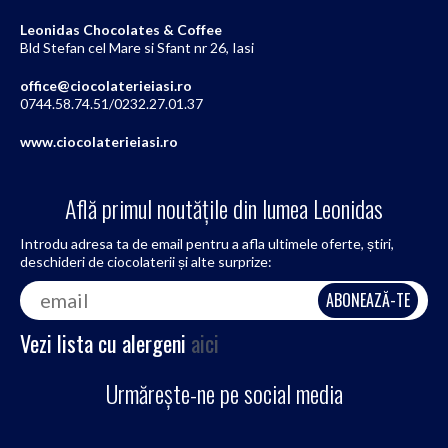
Leonidas Chocolates & Coffee
Bld Stefan cel Mare si Sfant nr 26, Iasi
office@ciocolaterieiasi.ro
0744.58.74.51/0232.27.01.37
www.ciocolaterieiasi.ro
Află primul noutățile din lumea Leonidas
Introdu adresa ta de email pentru a afla ultimele oferte, știri,
deschideri de ciocolaterii și alte surprize:
Vezi lista cu alergeni
aici
Urmărește-ne pe social media