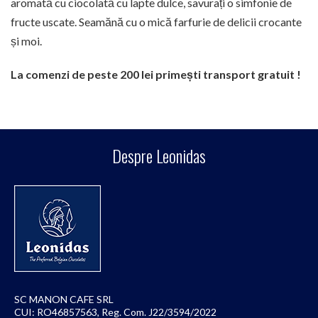
aromată cu ciocolată cu lapte dulce, savurați o simfonie de
fructe uscate. Seamănă cu o mică farfurie de delicii crocante
și moi.
La comenzi de peste 200 lei primești transport gratuit !
Despre Leonidas
SC MANON CAFE SRL
CUI: RO46857563, Reg. Com. J22/3594/2022