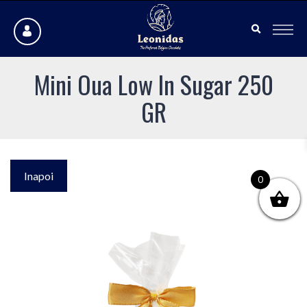
Mini Oua Low In Sugar 250
GR
Inapoi
0