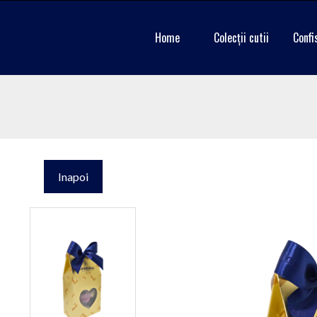
Home
Colecții cutii
Confi
Inapoi