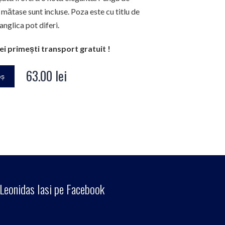
 mătase sunt incluse. Poza este cu titlu de
anglica pot diferi.
ei primești transport gratuit !
63.00
lei
oș
Leonidas Iasi pe Facebook