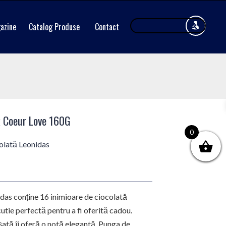
azine
Catalog Produse
Contact
 Coeur Love 160G
0
olată Leonidas
as conține 16 inimioare de ciocolată
cutie perfectă pentru a fi oferită cadou.
șată îi oferă o notă elegantă. Punga de