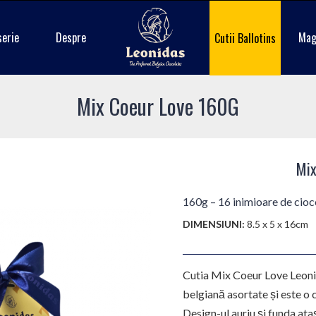
serie
Despre
Mag
Cutii Ballotins
Mix Coeur Love 160G
Mix
160g – 16 inimioare de cioc
DIMENSIUNI:
8.5 x 5 x 16cm
Cutia Mix Coeur Love Leonid
belgiană asortate și este o 
Design-ul auriu și funda ata