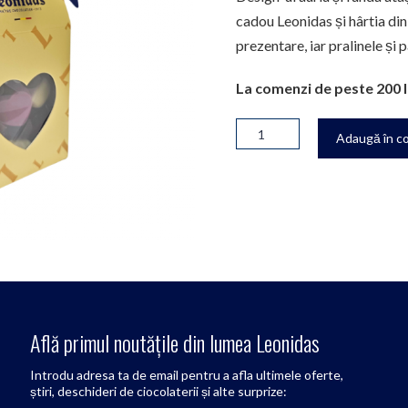
cadou Leonidas și hârtia din
prezentare, iar pralinele și p
La comenzi de peste 200 l
Adaugă în c
Află primul noutățile din lumea Leonidas
Introdu adresa ta de email pentru a afla ultimele oferte,
știri, deschideri de ciocolaterii și alte surprize: