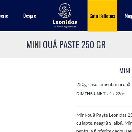
serie
Despre
Mag
Cutii Ballotins
MINI OUĂ PASTE 250 GR
MINI
250g - asortiment mini ouă
DIMENSIUNI:
7 x 4 x 22cm
Mini-ouă Paște Leonidas 25
cu lapte, neagră și albă. M
pentru a fi oferite cadou sa