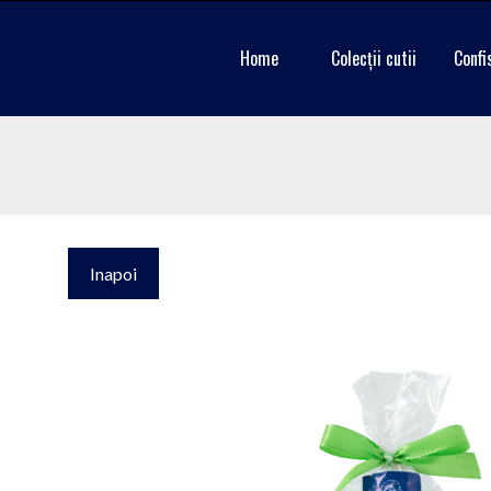
Home
Colecții cutii
Confi
Inapoi