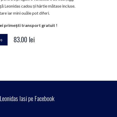
ngă Leonidas cadou și hârtie mătase incluse.
are iar mini ouăle pot diferi.
ei primești transport gratuit !
83.00
lei
oș
Leonidas Iasi pe Facebook