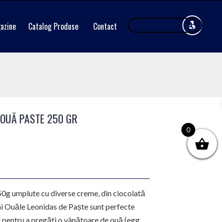
azine
Catalog Produse
Contact
 OUĂ PASTE 250 GR
0
0g umplute cu diverse creme, din ciocolată
ini Ouăle Leonidas de Paște sunt perfecte
u pentru a pregăti o vânătoare de ouă (egg