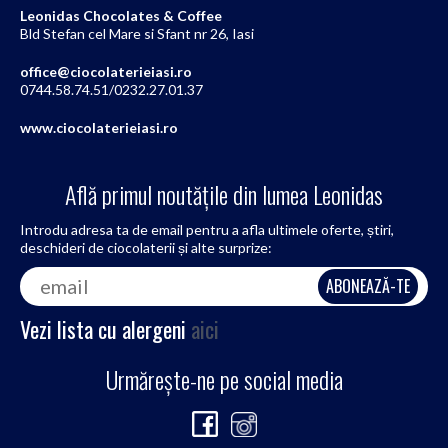
Leonidas Chocolates & Coffee
Bld Stefan cel Mare si Sfant nr 26, Iasi
office@ciocolaterieiasi.ro
0744.58.74.51/0232.27.01.37
www.ciocolaterieiasi.ro
Află primul noutățile din lumea Leonidas
Introdu adresa ta de email pentru a afla ultimele oferte, știri,
deschideri de ciocolaterii și alte surprize:
Vezi lista cu alergeni
aici
Urmărește-ne pe social media