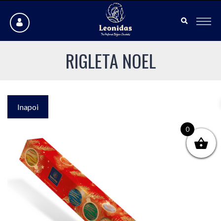
RIGLETA NOEL
Inapoi
0