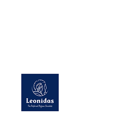
Despre Leonidas
SC MANON CAFE SRL
CUI: RO46857563, Reg. Com. J22/3594/2022