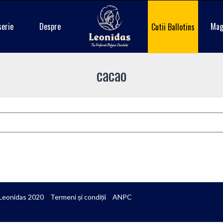
serie
Despre
Mag
Cutii Ballotins
cacao
Leonidas 2020
Termeni și condiții
ANPC