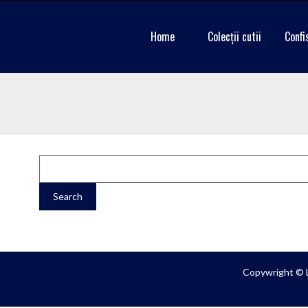
Home
Colecții cutii
Confi
Copywright © 