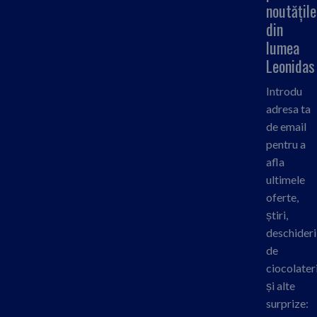
noutățile
din
lumea
Leonidas
Introdu
adresa ta
de email
pentru a
afla
ultimele
oferte,
știri,
deschideri
de
ciocolateri
și alte
surprize: