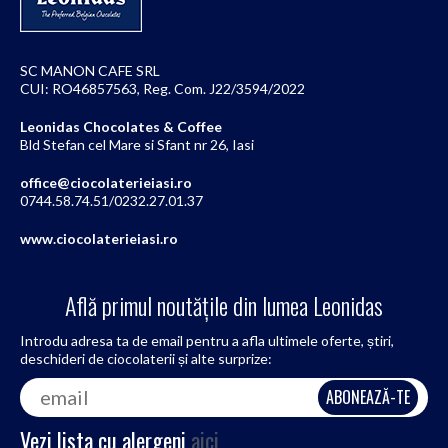
SC MANON CAFE SRL
CUI: RO46857563, Reg. Com. J22/3594/2022
Leonidas Chocolates & Coffee
Bld Stefan cel Mare si Sfant nr 26, Iasi
office@ciocolaterieiasi.ro
0744.58.74.51/0232.27.01.37
www.ciocolaterieiasi.ro
Află primul noutățile din lumea Leonidas
Introdu adresa ta de email pentru a afla ultimele oferte, știri,
deschideri de ciocolaterii și alte surprize:
Vezi lista cu alergeni
aici