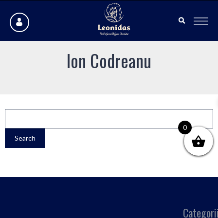
Ion Codreanu
0
Categori