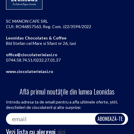
SC MANON CAFE SRL
CUI: RO46857563, Reg. Com. J22/3594/2022
Leonidas Chocolates & Coffee
Bld Stefan cel Mare si Sfant nr 26, Iasi
office@ciocolaterieiasi.ro
0744.58.74.51/0232.27.01.37
www.ciocolaterieiasi.ro
Află primul noutățile din lumea Leonidas
Introdu adresa ta de email pentru a afla ultimele oferte, știri,
deschideri de ciocolaterii și alte surprize:
Vezi lista cu alergeni
aici