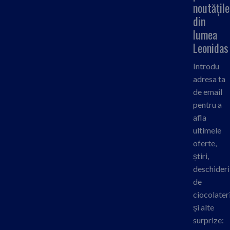
noutățile
din
lumea
Leonidas
Introdu
adresa ta
de email
pentru a
afla
ultimele
oferte,
știri,
deschideri
de
ciocolateri
și alte
surprize: