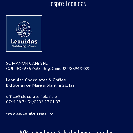
Despre Leonidas
SC MANON CAFE SRL
CUI: RO46857563, Reg. Com. J22/3594/2022
Leonidas Chocolates & Coffee
Bld Stefan cel Mare si Sfant nr 26, Iasi
office@ciocolaterieiasi.ro
0744.58.74.51/0232.27.01.37
www.ciocolaterieiasi.ro
Află primul noutățile din lumea Leonidas